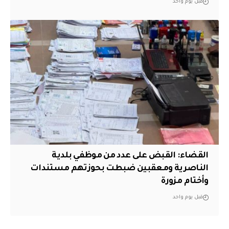
قبل يوم واحد
القضاء: القبض على عدد من موظفي بلدية
الناصرية ومعقبين ضبطت بحوزتهم مستندات
وأختام مزورة
قبل يوم واحد