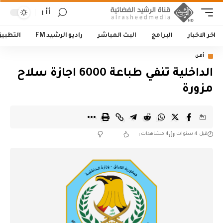
أأ
اخر الاخبار
البرامج
البث المباشر
راديو الرشيد FM
التطبي
أمن
الداخلية تنفي طباعة 6000 اجازة سلاح
مزورة
قبل 4 سنوات
4 مشاهدات