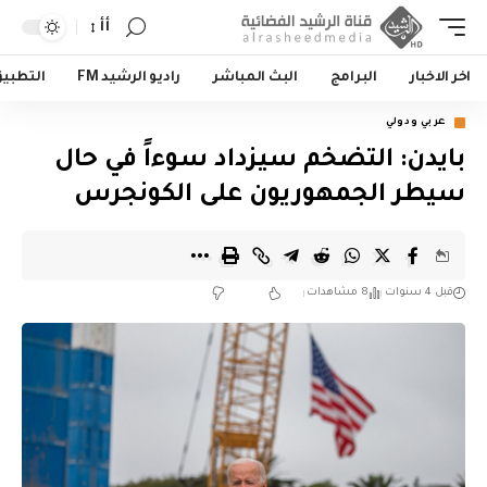
أأ
اخر الاخبار
البرامج
البث المباشر
راديو الرشيد FM
التطبي
عربي ودولي
بايدن: التضخم سيزداد سوءاً في حال
سيطر الجمهوريون على الكونجرس
قبل 4 سنوات
8 مشاهدات