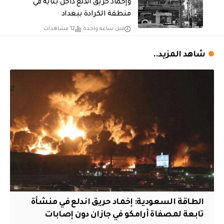
وإخماد حريق اندلع داخل بناية في
منطقة الكرادة ببغداد
قبل ساعة واحدة
12 مشاهدات
شاهد المزيد..
‏الطاقة السعودية: إخماد حريق اندلع في منشأة
تابعة لمصفاة أرامكو في جازان دون إصابات