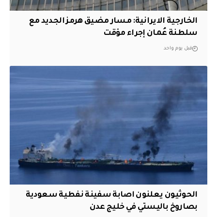
الخارجية الايرانية: مسار مضيق هرمز الجديد مع
سلطنة عُمان إجراء مؤقت
قبل يوم واحد
الحوثيون يعلنون اصابة سفينة نفطية سعودية
بصاروخ باليستي في خليج عدن