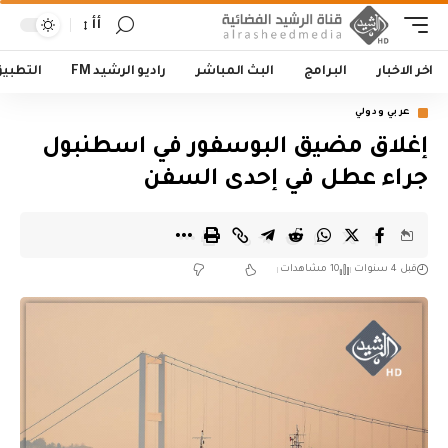
أأ
اخر الاخبار
البرامج
البث المباشر
راديو الرشيد FM
التطبي
عربي ودولي
إغلاق مضيق البوسفور في اسطنبول
جراء عطل في إحدى السفن
قبل 4 سنوات
10 مشاهدات