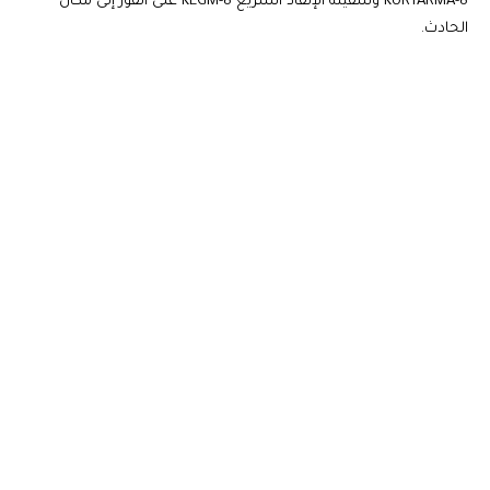
KURTARMA-8 وسفينة الإنقاذ السريع KEGM-8 على الفور إلى مكان
الحادث.