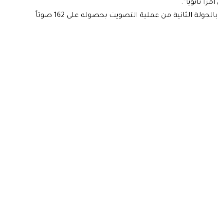
ً ثانوياً”.
وانتخب مجلس النواب عبد اللطيف رشيد رئيساً بعد فوزه بالجولة الثانية من عملية التصويت بحصوله على 162 صوتاً