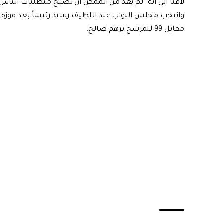
لافتا الى أنه “لم يعد من الممكن أن تصبح متطلبات الناس أمرا
مقابل 99 للمرشح برهم صالح.