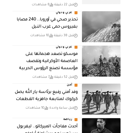
قبل 22 دقيقة
8 مشاهدات
عربي ودولي
تحذير صحي في أوروبا.. 240 مصابا
بفيروس حمى غرب النيل
قبل 38 دقيقة
10 مشاهدات
عربي ودولي
موسكو تصعد هجماتها على
العاصمة الأوكرانية وتقصف
مؤسسة تصنع الرؤوس الحربية
قبل 52 دقيقة
7 مشاهدات
أمن
وفد أمني رفيع برئاسة يار الله يصل
كركوك لمتابعة جاهزية القطعات
قبل ساعة واحدة
10 مشاهدات
رياضة
أحدث مفاجآت الميركاتو.. ليفربول