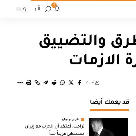
9
أأ
رق والتضييق
ة الازمات
شارك
قد يهمك أيضا
عربي ودولي
‏ترامب: أعتقد أن الحرب مع إيران
ستنتهي قريباً جداً