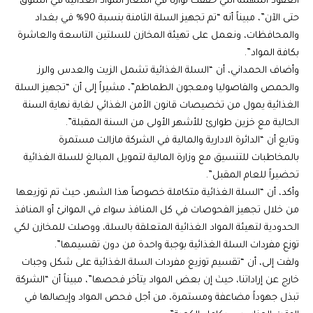
العقود المهمة التي حققت توازناً في أسعار المواد الغذائية في السوق
حتى الآن”، مبيناً أنه “تم تجهيز السلة الثامنة بنسبة 90‎% في بغداد
والمحافظات، ونعمل على تهيئة المخازن للسلتين التاسعة والعاشرة
بكافة المواد”.
وأضاف الحمداني، أن “السلة الغذائية تشمل الزيت والعدس والرز
والحمص والفاصوليا ومعجون الطماطم”، مشيراً إلى أن “تجهيز السلة
الغذائية يمول من تخصيصات قانون الأمن الغذائي لغاية نهاية السنة
الحالية مع خزين طوارئ للأشهر الأولى من السنة المقبلة”.
وتابع أن “الدائرة الادارية والمالية في الشركة مازالت مستمرة
بالمخاطبات للتنسيق مع وزارة المالية لتمويل المبالغ للسلة الغذائية
تحضيراً للعام المقبل”.
وأكد، أن “السلة الغذائية متكاملة خصوصاً هذا الشهر، حيث تم توزيعها
من خلال تجهيز الفحوصات في كل المنافذ سواء في الموانئ أو المنافذ
الحدودية لتهيئة المواد الغذائية المتعلقة بالسلة، ووصلت للمخازن لكي
توزع مفردات السلة الغذائية بوجبة واحدة من دون تقسيمها”.
ولفت إلى، أن “تقسيم توزيع مفردات السلة الغذائية على شكل وجبات
خارج عن إراداتنا، حيث إن بعض المواد يتأخر فحصها”، مبيناً أن “الشركة
تبذل جهوداً مضاعفة ومستمرة، من أجل فحص المواد وإيصالها في