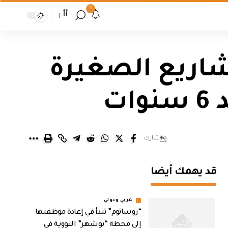
9
أأ
شاريع الصغيرة
شارك
قد يهمك أيضا
عربي ودولي
“روساتوم” تبدأ في إعادة موظفيها
إلى محطة “بوشهر” النووية في