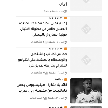
إيران
قبل دقيقة واحدة
عربي ودولي
إعلام يمني: نجاة محافظ الحديدة
الحسن طاهر من محاولة اغتيال
حوثية بصاروخ باليستي
قبل 13 دقيقة
5 مشاهدات
عربي ودولي
حماس تطالب واشنطن
والوسطاء بالضغط على نتنياهو
للالتزام بخارطة طريق غزة
قبل 17 دقيقة
6 مشاهدات
رياضة
قائد بلا شارة.. فينيسيوس يحمي
كامافينجا من مقصلة ريال مدريد
قبل 24 دقيقة
7 مشاهدات
عربي ودولي