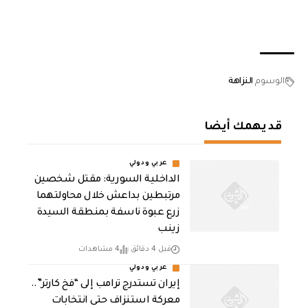
الوسوم
‏النزاهة
قد يهمك أيضا
عربي ودولي
الداخلية السورية: مقتل شخصين
مرتبطين بداعش خلال محاولتهما
زرع عبوة ناسفة بمنطقة السيدة
زينب
قبل 4 دقائق
4 مشاهدات
عربي ودولي
إيران تستدرج ترامب إلى “فخ كارتر”..
معركة استنزاف حتى انتخابات