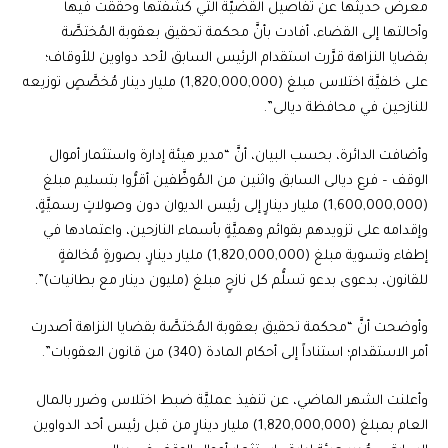
معرض حديثها عن تفاصيل القضيَّة التي كشفتها وحققت فيها
وأحالتها إلى القضاء، أفادت بأنَّ محكمة تحقيق بعقوبة المُختصَّة
بقضايا النزاهة قرَّرت استقدام الرئيس السابق لأحد دواوين للأوقاف؛
على خلفيَّة اختلاس مبلغ (1,820,000,000) مليار دينار مُخصَّصٍ توزيعه
للنازحين في محافظة ديالى”.
وأضافت الدائرة، بحسب البيان، أنَّ “مدير هيئة إدارة واستثمار أموال
الوقف – فرع ديالى السابق واثنين من المُوظَّفين أقرُّوا بتسليم مبلغ
(1,600,000,000) مليار دينارٍ إلى رئيس الديوان دون وصولاتٍ رسميَّةٍ،
وإقدامه على تزويدهم بقوائم وهميَّةٍ بأسماء النازحين، واعتمادها في
إطفاء وتسوية مبلغ (1,820,000,000) مليار دينارٍ، بصورةٍ مُخالفةٍ
للقانون، بدعوى بدعو تسلُّم كل نازحٍ مبلغ (مليون دينار مع بطانيات)”.
وأوضحت أنَّ “محكمة تحقيق بعقوبة المُختصَّة بقضايا النزاهة أصدرت
أمر الاستقدام؛ استناداً إلى أحكام المادة (340) من قانون العقوبات”.
وأعلنت الشهر الماضي، عن تنفيذ عمليَّة ضبط اختلاس وضرر بالمال
العام بمبلغ (1,820,000,000) مليار دينارٍ من قبل رئيس أحد الدواوين