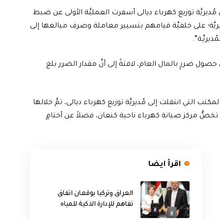
مُديريَّة توزيع كهرباء ديالى أسفرت العمليَّة الأولى عن ضبط
يريَّة؛ على خلفيَّة قيامهم بتسيير معاملة وصرف مبالغها إلى
ريَّـة”.
صول ضررٍ بالمال العام، لافتةً إلى أنَّ مقدار الضرر بلغ
المكتب التي انتقلت إلى مُديريَّة توزيع كهرباء ديالى، تمَّ خلالها
صُّ مركز صيانة كهرباء ناحية كنعان، فضلاً عن أختامٍ
اقرأ ايضا
العراق وتركيا يوقعان اتفاق
تفاهم للإدارة الذكية للمياه