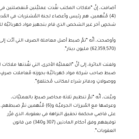
أضافت، إنَّ “ملاكات المكتب نفَّذت عمليَّتين مُنفصلتين في 
(4) مُتَّهمين، هم رئيس وأعضاء لجنة المُشتريات في المُد
شخصٍ آخر غير الشخص الذي قام بتجهيز مواد كهربائيَّة للمُدي
وأوضحت، أنَّه “تمَّ ضبط أصل معاملة الصرف التي أدَّت إلى ح
(62,359,570) مليون دينار”.
ولفتت الدائرة، إلى أنَّ “العمليَّة الأخرى، التي نفَّذتها ملاكات 
ضبط صاحب شركة مواد كهربائيَّـة بحوزته مُعاملات صرفٍ تخ
ووصولاتٍ ودفاتر شراء لمكاتب مُختلفةٍ”.
وبيَّنت، أنَّه “تمَّ تنظيم ثلاثة محاضر ضبطٍ بالعمليَّات،
وعرضها مع المُبرزات الجرميَّـة و(6) مُتَّهمين تمَّ ضبطهم،
على قاضي محكمة تحقيق النزاهة في بعقوبة، الذي قرَّر
توقيفهم وفق أحكام المادتين (307 و340) من قانون
العقوبات”.