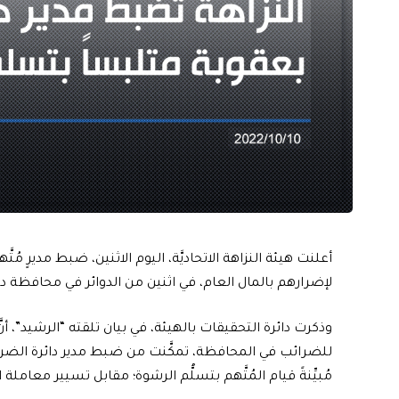
أعلنت هيئة النزاهة الاتحاديَّة، اليوم الاثنين، ضبط مديرٍ 
لإضرارهم بالمال العام، في اثنين من الدوائر في محافظة دي
وذكرت دائرة التحقيقات بالهيئة، في بيان تلقته “الرشيد”، أنّ
للضرائب في المحافظة، تمكَّنت من ضبط مدير دائرة الضريبة
مُبيِّنةً قيام المُتَّهم بتسلُّم الرشوة؛ مقابل تسيير معامل