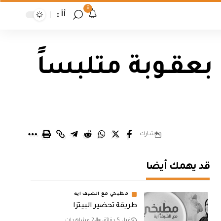
9
أأ
بعقـوبة متلبساً
شارك
قد يهمك أيضا
مطبخي مع الشيف اية
طريقة تحضير البيتزا
قبل 5 دقائق
2 مشاهدات