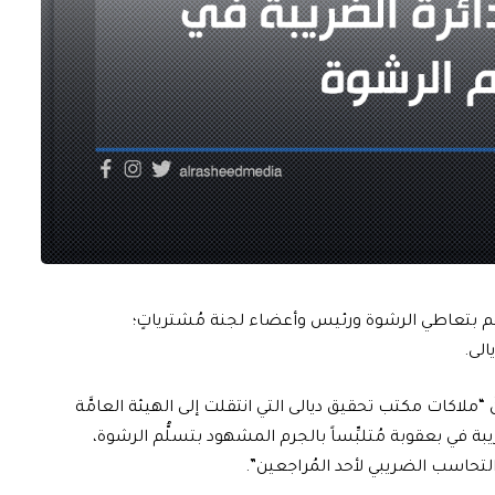
مُتَّهم بتعاطي الرشوة ورئيس وأعضاء لجنة مُشترياتٍ؛
الى.
َ “ملاكات مكتب تحقيق ديالى التي انتقلت إلى الهيئة العامَّة
 في بعقوبة مُتلبِّساً بالجرم المشهود بتسلُّم الرشوة،
ة التحاسب الضريبي لأحد المُراجعين”.