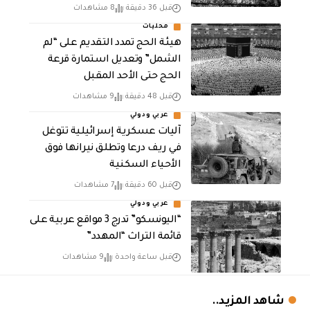
قبل 36 دقيقة
8 مشاهدات
محليات
هيئة الحج تمدد التقديم على “لم
الشمل” وتعديل استمارة قرعة
الحج حتى الأحد المقبل
قبل 48 دقيقة
9 مشاهدات
عربي ودولي
آليات عسكرية إسرائيلية تتوغل
في ريف درعا وتطلق نيرانها فوق
الأحياء السكنية
قبل 60 دقيقة
7 مشاهدات
عربي ودولي
“اليونسكو” تدرج 3 مواقع عربية على
قائمة التراث “المهدد”
قبل ساعة واحدة
9 مشاهدات
شاهد المزيد..