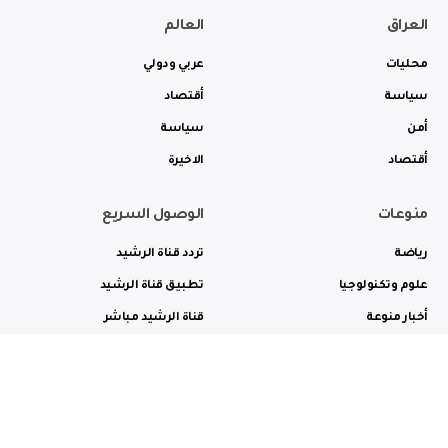
العراق
العالم
محليات
عربي ودولي
سياسة
أقتصاد
أمن
سياسة
أقتصاد
الاخيرة
منوعات
الوصول السريع
رياضة
تردد قناة الرشيد
علوم وتكنولوجيا
تطبيق قناة الرشيد
أخبار منوعة
قناة الرشيد مباشر
ثقافة وفن
راديو الرشيد مباشر
من نحن
الترددات
الاعلانات
الاتصال بنا