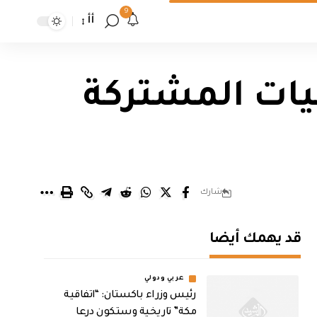
9
أأ
يات المشتركة
شارك
قد يهمك أيضا
عربي ودولي
رئيس وزراء باكستان: “اتفاقية
مكة” تاريخية وستكون درعا