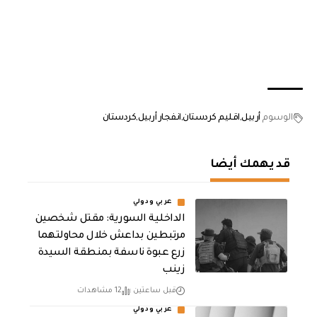
الوسوم
أربيل
اقليم كردستان
انفجار أربيل
كردستان
قد يهمك أيضا
عربي ودولي
الداخلية السورية: مقتل شخصين
مرتبطين بداعش خلال محاولتهما
زرع عبوة ناسفة بمنطقة السيدة
زينب
قبل ساعتين
12 مشاهدات
عربي ودولي