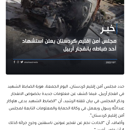
حدد مجلس أمن إقليم كردستان، اليوم الجمعة، هوية الضابط الشهيد
في انفجار أربيل، فيما كشف عن معلومات جديدة بخصوص الانفجار.
وذكر المجلس في بيان تلقته الرشيد، أن “الضابط الشهيد يدعى هاوكار
عبدالله رسول ويعمل في وكالة الحماية والمعلومات التابعة لمجلس
أمن إقليم كردستان”.
وأضاف، أن “الحادث نجم عن تفجير عبوتين ناسفتين وجرح جرائه كذلك