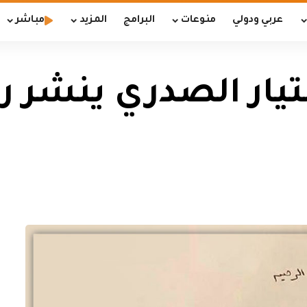
عربي ودولي
منوعات
البرامج
المزيد
مباشر
التيار الصدري ينشر