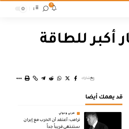
9
أأ
أكبر للطاقة
شارك
قد يهمك أيضا
عربي ودولي
‏ترامب: أعتقد أن الحرب مع إيران
ستنتهي قريباً جداً