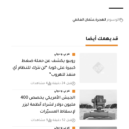
الوسوم
الهجرة
عثمان الغانمي
قد يهمك أيضا
عربي ودولي
روبيو يكشف عن حملة ضغط
كبيرة على كوبا: “لن نترك للنظام أي
منفذ للهروب”
قبل 24 دقيقة
4 مشاهدات
عربي ودولي
الجيش الأمريكي يخصص 400
مليون دولار لشراء أنظمة ليزر
لإسقاط المسيّرات
قبل 52 دقيقة
9 مشاهدات
عربي ودولي