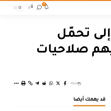
9
أأ
لى تحمّل
يهم صلاحيات
شارك
قد يهمك أيضا