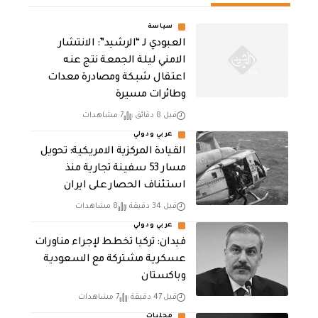
سياسة
العبودي لـ “الرشيد”: الانتشار
الامني ليلة الجمعة نتج عنه
اعتقال شبكة ومصادرة معدات
وطائرات مسيرة
قبل 8 دقائق
7 مشاهدات
عربي ودولي
القيادة المركزية الامريكية: تحويل
مسار 53 سفينة تجارية منذ
استئناف الحصار على ايران
قبل 34 دقيقة
8 مشاهدات
عربي ودولي
فيدان: تركيا تخطط لإجراء مناورات
عسكرية مشتركة مع السعودية
وباكستان
قبل 47 دقيقة
7 مشاهدات
محليات