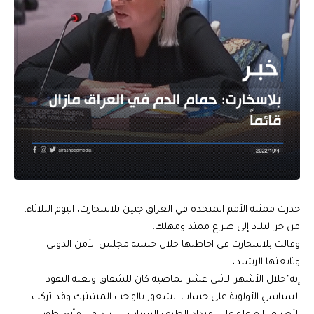
حذرت ممثلة الأمم المتحدة في العراق جنين بلاسخارت، اليوم الثلاثاء،
من جر البلاد إلى صراع ممتد ومهلك.
وقالت بلاسخارت في احاطتها خلال جلسة مجلس الأمن الدولي
وتابعتها الرشيد،
إنه”خلال الأشهر الاثني عشر الماضية كان للشقاق ولعبة النفوذ
السياسي الأولوية على حساب الشعور بالواجب المشترك وقد تركت