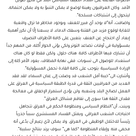
الأطراف الفاعلة على امتداد الطيف السياسي البلد في مأزق طويل
الأمد. وكان العراقيون رهينة لوضع لا يمكن التنبؤ به ولا يمكن احتماله،
ليتحول إلى اشتباكات مسلحة”.
واضافت، أنه”لا يوجد أي مبرر للعنف. وبوجود مخاطر ما تزال واقعية
للغاية لوقوع مزيد من الفتنة وسفك الدماء، لا يسعنا إلّا أن نكرر أهمية
إبعاد أي احتجاج عن العنف. يتعين على كافة الأطراف التصرف
بمسؤولية في أوقات تصاعد التوتر ولكي يؤتي الحوار أُكله، من المهم جداً
أن تشارك فيها الأطراف كافة. هناك حلول. ولكن فقط لو كان هناك
استعداد للوصول الى تسويات. ففي نهاية المطاف، يعود الأمر كله إلى
الإرادة السياسية. يتوجب على كافة القادة تحمل المسؤولية”.
وأشارت الى”خيبة أمل الشعب قد وصلت إلى عنان السماء. لقد فقد
العديد من العراقيين الثقة في قدرة الطبقة السياسية في العراق على
العمل لصالح البلد وشعبه. ولن يؤدي استمرار الإخفاق في معالجة
فقدان الثقة هذا سوى إلى تفاقم مشاكل العراق”.
وبينت، أن”النظام السياسي ومنظومة الحكم في العراق تتجاهل
احتياجات الشعب العراقي. ويمثل الفساد المستشري سبباً جذرياً
رئيساً للاختلال الوظيفي في العراق. ولا يمكن لأي زعيم أن يدّعي أنه
محمي منه. وإبقاء المنظومة “كما هي” سوف يرتد بنتائج سلبية”.