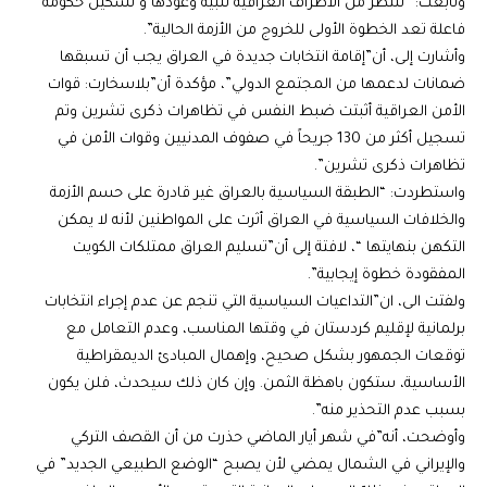
وتابعت: “ننتظر من الأطراف العراقية تلبية وعودها و تشكيل حكومة
فاعلة تعد الخطوة الأولى للخروج من الأزمة الحالية”.
وأشارت إلى، أن”إقامة انتخابات جديدة في العراق يجب أن تسبقها
ضمانات لدعمها من المجتمع الدولي”، مؤكدة أن”بلاسخارت: قوات
الأمن العراقية أثبتت ضبط النفس في تظاهرات ذكرى تشرين وتم
تسجيل أكثر من 130 جريحاً في صفوف المدنيين وقوات الأمن في
تظاهرات ذكرى تشرين”.
واستطردت: “الطبقة السياسية بالعراق غير قادرة على حسم الأزمة
والخلافات السياسية في العراق أثرت على المواطنين لأنه لا يمكن
التكهن بنهايتها “، لافتة إلى أن”تسليم العراق ممتلكات الكويت
المفقودة خطوة إيجابية”.
ولفتت الى، ان”التداعيات السياسية التي تنجم عن عدم إجراء انتخابات
برلمانية لإقليم كردستان في وقتها المناسب، وعدم التعامل مع
توقعات الجمهور بشكل صحيح، وإهمال المبادئ الديمقراطية
الأساسية، ستكون باهظة الثمن. وإن كان ذلك سيحدث، فلن يكون
بسبب عدم التحذير منه”.
وأوضحت، أنه”في شهر أيار الماضي حذرت من أن القصف التركي
والإيراني في الشمال يمضي لأن يصبح “الوضع الطبيعي الجديد” في