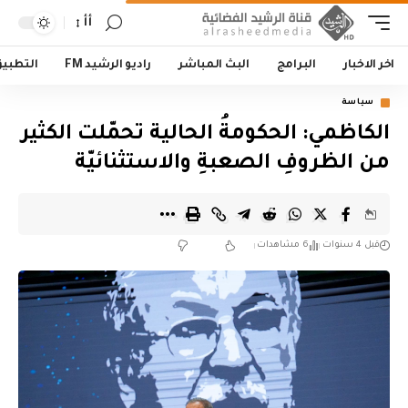
أأ
اخر الاخبار
البرامج
البث المباشر
راديو الرشيد FM
التطبي
سياسة
الكاظمي: الحكومةُ الحالية تحمّلت الكثير
من الظروفِ الصعبةِ والاستثنائيّة
قبل 4 سنوات
6 مشاهدات