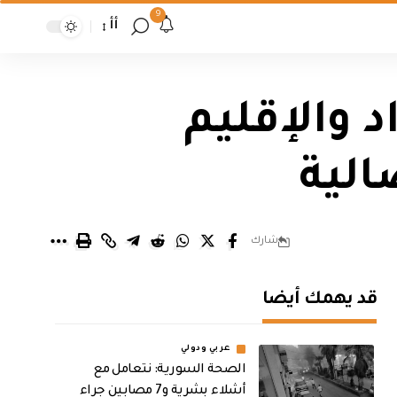
9
أأ
د والإقليم
الية
شارك
قد يهمك أيضا
عربي ودولي
الصحة السورية: نتعامل مع
أشلاء بشرية و7 مصابين جراء