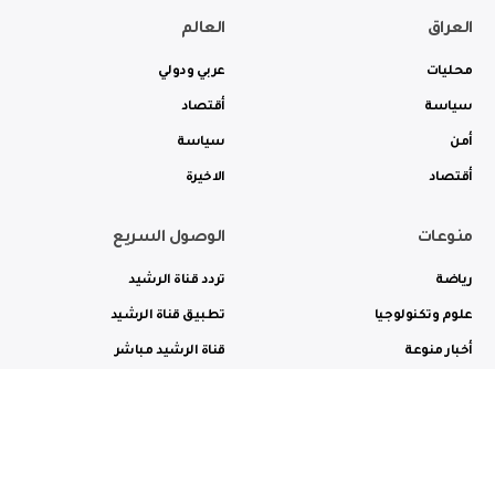
العراق
العالم
محليات
عربي ودولي
سياسة
أقتصاد
أمن
سياسة
أقتصاد
الاخيرة
منوعات
الوصول السريع
رياضة
تردد قناة الرشيد
علوم وتكنولوجيا
تطبيق قناة الرشيد
أخبار منوعة
قناة الرشيد مباشر
ثقافة وفن
راديو الرشيد مباشر
من نحن
الترددات
الاعلانات
الاتصال بنا