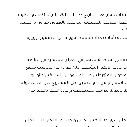
1. إن هذه البناية حاصلة على الإجازة الاستثمارية من قبل هيئة استثمار بغداد بتاريخ 29 – 1 – 2018، بالرقم 403 ، وأعطيت
 عراقية وفق قانون الاستثمار رقم 13 لسنة 2006 المعدل كمختبر للتحليلات المرضية بالتعاون مع وزارة الصحة
اك.
 ممثلة بأمانة بغداد كجهة مسؤولة عن التصميم، ووزارة
رفة على نشاط الاستثمار في العراق مستمرة في متابعة
 حادث الانهيار المؤسف، ولن تتوانى عن محاسبة جميع
وتحويل المتورطين من المسؤولين السابقين كانوا أو
 المتابعة والإشراف والتدقيق على المشاريع حتى بعد حصولها
نية بالدولة لدراسة مستفيضة وإعادة النظر بالكثير من
الذي أدى لانهيار المبنى وتحديد ما اذا كان ذلك الخلل