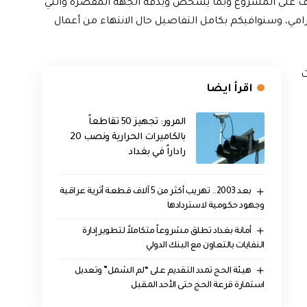
لإشراف على المشروع وبما يشخص وبدقة الجهة المقصرة والتي
مي، وسنوافيكم بكامل التفاصيل حال الانتهاء من أعمال
ث
اقرأ ايضا
المرور: تجهيز 50 تقاطعاً
بالكاميرات الحرارية ونصب 20
راداراً في بغداد
بعد 2003.. تهريب أكثر من 5 آلاف قطعة أثرية عراقية
وجهود حكومية لاستردادها
أمانة بغداد تطلق مشروعاً متكاملاً لتطوير إدارة
النفايات بالتعاون مع البنك الدولي
هيئة الحج تمدد التقديم على “لم الشمل” وتعديل
استمارة قرعة الحج حتى الأحد المقبل