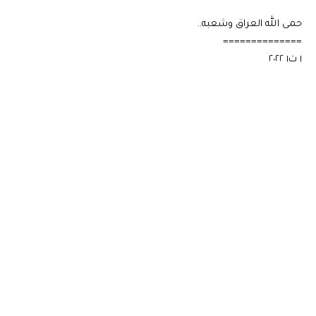
حمى الله العراق وشعبه..
==============
١ ت١ ٢٠٢٢