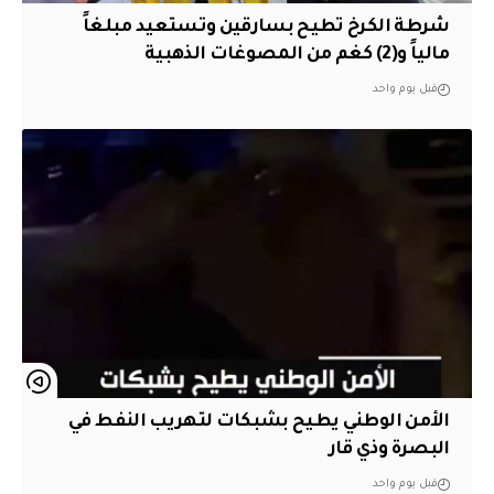
شرطة الكرخ تطيح بسارقين وتستعيد مبلغاً
مالياً و(2) كغم من المصوغات الذهبية
قبل يوم واحد
الأمن الوطني يطيح بشبكات لتهريب النفط في
البصرة وذي قار
قبل يوم واحد