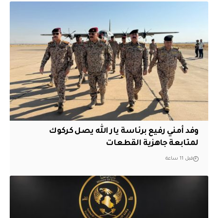
وفد أمني رفيع برئاسة يار الله يصل كركوك
لمتابعة جاهزية القطعات
قبل 11 ساعة