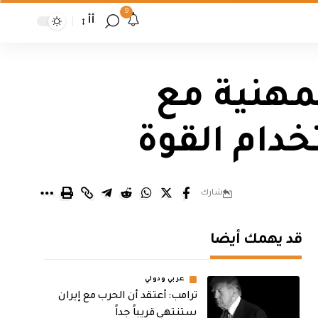
9
أأ
بمهنية مع
دام القوة
شارك
قد يهمك أيضا
عربي ودولي
‏ترامب: أعتقد أن الحرب مع إيران
ستنتهي قريباً جداً