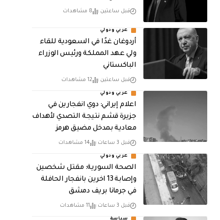
قبل ساعتين
8 مشاهدات
عربي ودولي
أردوغان غدًا في السعودية للقاء
ولي عهد المملكة ورئيس الوزراء
الباكستاني
قبل ساعتين
12 مشاهدات
عربي ودولي
اعلام إيراني: دوي انفجارين في
جزيرة قشم نتيجة التصدي لأهداف
معادية بمدخل مضيق هرمز
قبل 3 ساعات
14 مشاهدات
عربي ودولي
الصحة السورية: مقتل شخصين
وإصابة 13 اخرين بانفجار الحافلة
في جرمانا بريف دمشق
قبل 3 ساعات
11 مشاهدات
سياسة