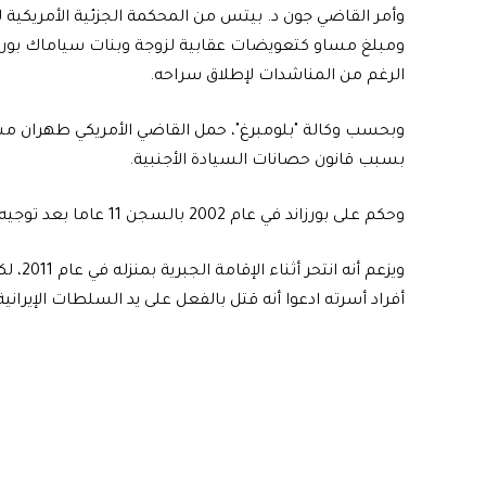
ومبلغ مساو كتعويضات عقابية لزوجة وبنات سياماك بورزاند
الرغم من المناشدات لإطلاق سراحه.
وبحسب وكالة "بلومبرغ"، حمل القاضي الأمريكي طهران مسؤ
بسبب قانون حصانات السيادة الأجنبية.
وحكم على بورزاند في عام 2002 بالسجن 11 عاما بعد توجيه تهم التجسس والتحريض على ارتكاب أعمال فساد له.
ويزعم أنه انتحر أثناء الإقامة الجبرية
أفراد أسرته ادعوا أنه قتل بالفعل على يد السلطات الإيرانية