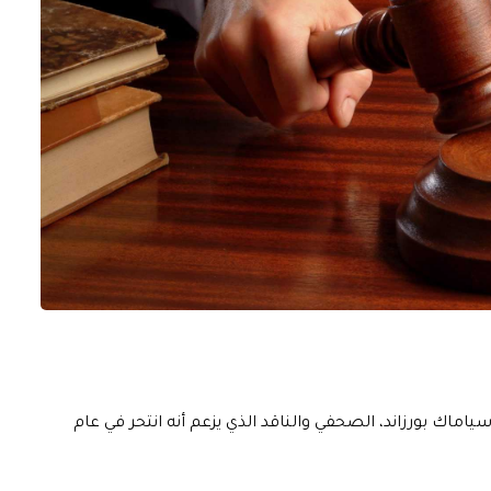
فع 34.8 مليون دولار لعائلة سياماك بورزاند، الصحفي والناقد الذي يزعم أنه انتحر في عام