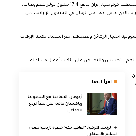
وأمر القاضي جون د. بيتس من المحكمة الجزئية الأمريكية لمنطقة كولومبيا، إيران بدفع 17.4 مليون دولار كتعويضات،
، الذي قضى عقدا من الزمان في السجون الإيرانية، على
ولية احتجاز الرهائن وتعذيبهم، مع استثناء تهمة الإرهاب
 بمنزله في عام 2011، لكن
اقرأ ايضا
.
أردوغان: الاتفاقية مع السعودية
وباكستان قائمة على مبدأ الردع
الجماعي
الرئاسة التركية: “اتفاقية مكة” خطوة تاريخية تصون
السلام والاستقرار