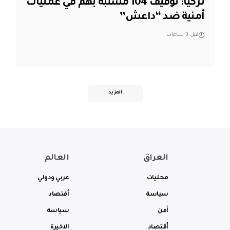
تركيا: توقيف 104 مشتبه بهم في عمليات
أمنية ضد “داعش”
قبل 3 ساعات
المزيد
العراق
العالم
محليات
عربي ودولي
سياسة
أقتصاد
أمن
سياسة
أقتصاد
الاخيرة