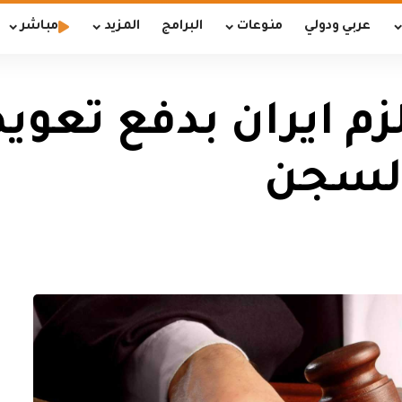
عربي ودولي
منوعات
البرامج
المزيد
مباشر
زم ايران بدفع تعوي
السجن