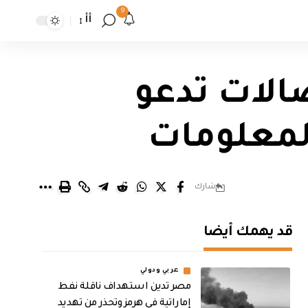
9
أأ
صالات تدعو
المعلومات
شارك
قد يهمك أيضا
عربي ودولي
مصر تدين استهداف ناقلة نفط
إماراتية في هرمز وتحذر من تهديد