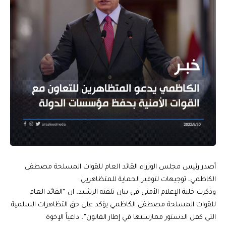
أصدر رئيس مجلس الوزراء القائد العام للقوات المسلحة مصطفى
الكاظمي، توجيهات لتوفير الحماية للمتظاهرين.
وذكرت خلية الإعلام الأمني في بيان تلقته الرشيد، ان “القائد العام
للقوات المسلحة مصطفى الكاظمي يؤكد على حق التظاهرات السلمية
التي كفل الدستور ممارستها في إطار القانون”، داعياً الإخوة