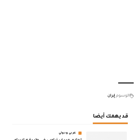
الوسوم
إيران
قد يهمك أيضا
عربي ودولي