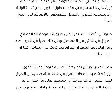
ات القانونية التي تتخذها الحكومة العراقية مستمرة تجاه
ياً، لكي لا تستمر مثل هذه التجاوزات كون الاعراف القانونية
ى لا يسمحوا للاخرين بالتدخل بشؤونهم، بالاضافة لدور الدول
قة”.
لحلبوسي، “اكدت باستمرار على ضرورة ديمومة العلاقة مع
لعراق في الكثير من المفاصل وكان ذلك جلياً في الحرب ضد
س من اولوياتها استقرار العراق كما كانت في السابق، كما ان
 واقعياً”.
م بالصبر دون ان يكون هذا الصبر مفتوحاً، وعلينا كقوى
اقع شعبه، اصحاب القرار في البلاد قلة، صحيح ان العراق
ليس سلبي، لا زلنا بحاجة الى تشجيع دولي من خلال بوابة
قوية العراق كونه السد الاول للمنطقة وانهياره سيؤثر على