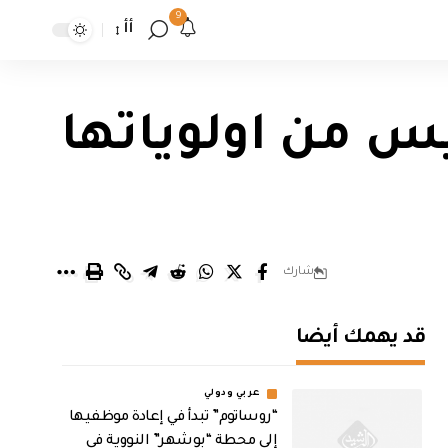
9
أأ
ليس من اولوياتها
شارك
قد يهمك أيضا
عربي ودولي
“روساتوم” تبدأ في إعادة موظفيها
إلى محطة “بوشهر” النووية في