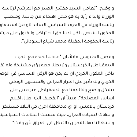
واوضح، “تعامل السيد مقتدى الصدر مع المرشح لرئاسة
الوزراء وابداء رأيه به هو محل اهتمام من جانبنا، ومنصب
رئاسة الوزراء في العرف السياسي السائد هو من استحقاق
المكون الشيعي، لكن لدينا حق الاعتراض والقبول على مرش
رئاسة الحكومة المقبلة محمد شياع السوداني”.
ومضى الحلبوسي قائلاً، ان “علاقتنا جيدة مع الحزب
الديمقراطي الكردستاني وتربطنا معه رؤى مشتركة وله ثق
داخل المكون الكردي ان لم يكن هو الركن الاساسي في الوض
الكردي وله تأثير على القرار العراقي والمستوى الوطني
بشكل واضح وتفاهمنا مع الديمقراطي غير مبني على
اساس المصلحة”، مبيناً ان “القصف الذي طال اقليم
كردستان بالامس، او اي محافظة اخرى في البلاد مستنكر
وانتهاك لسيادة العراق، حيث سمحت الخلافات السياسية
وانشغالنا بها، للاخرين بالتدخل في العراق بأي وقت”.