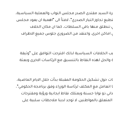
ادرة السيد مقتدى الصدر مجلس النواب والعملية السياسية،
يع تجاوز التيار الصدري”، لافتاً الى “اهمية ان يعود مجلس
ي تنطلق منها باقي السلطات، كما ان مكان الخلاف
ي اماكن اخرى، واعتقد من الضروري جلوس جميع الاطراف
بب الخلافات السياسية لذلك اقترحت التوافق على “وثيقة
 والحل لهذه النقاط بالتنسيق مع الرئاسات الاخرى وبعثة
ت حول تشكيل الحكومة المقبلة بدأت خلال الايام الماضية،
ا اتعامل مع المكلف لرئاسة الوزراء وفق برنامجه الحكومي”،
ني ذو نوايا حسنة ويمتلك نقاط ايجابية ورؤية ومقترحات
متعلق بالمواطنين، لا توجد لدينا ملاحظات سلبية على