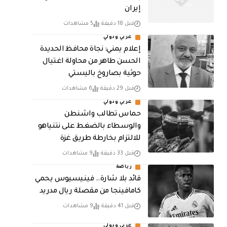
إيران
قبل 18 دقيقة
5 مشاهدات
عربي ودولي
إعلام يمني: نجاة محافظ الحديدة
الحسن طاهر من محاولة اغتيال
حوثية بصاروخ باليستي
قبل 29 دقيقة
6 مشاهدات
عربي ودولي
حماس تطالب واشنطن
والوسطاء بالضغط على نتنياهو
للالتزام بخارطة طريق غزة
قبل 33 دقيقة
9 مشاهدات
رياضة
قائد بلا شارة.. فينيسيوس يحمي
كامافينجا من مقصلة ريال مدريد
قبل 41 دقيقة
9 مشاهدات
عربي ودولي