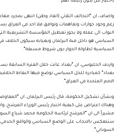
باختيار من يكون رئيساً لهم”.
واضاف، ان “التحالف الثلاثي (انقاذ وطن) انتهى بمجرد مغ
رغم وجود حوارات وتفاهمات وتوافق فلا احد في العراق يستط
النواب الى عمله ولا يجوز تعطيل المؤسسة التشريعية الت
السياسي هو داخل قبة البرلمان وبغيابه سيكون الخلاف ف
السياسية لطاولة الحوار دون شروط مسبقة”.
واردف الحلبوسي، ان “بغداد عانت خلال الفترة السابقة بس
بغداد” كمبادرة للحل السياسي توضع فيها النقاط الخلافية
الامم المتحدة في العراق”.
وبشأن تشكيل الحكومة، قال رئيس البرلمان، ان “المفاوضا
وهناك اعتراض على كيفية اختيار رئيس الوزراء المرشح، وان
مشيراً الى ان “المرشح لرئاسة الحكومة محمد شياع السودا
ستنعكس بالايجاب على الوضع السياسي والواقع الخدمي ال
السوداني”.