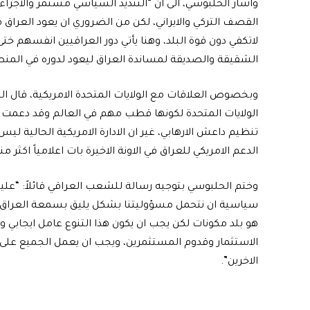
واشار الحلبوسي، الى ان “التنديد السياسي مستمر والاجراء
القصف التركي والايراني، لكن من الضروري ان يعود العراق قو
لاتكفي دون قوة البلد، وهنا يأتي دور العراقيين انفسهم خت
الشقيقة والصديقة لمساندة العراق ليعود لدوره في المنط
وبخصوص العلاقات مع الولايات المتحدة الامريكية، قال ا
الولايات المتحدة لكونها قطب مهم في العالم وقد دعمت ا
تنظيم داعش الارهابي، غير ان الادارة الامريكية الحالية لي
الدعم الامريكي للعراق في الاونة الاخيرة بات اعلامياً اكثر منه
وختم الحلبوسي بتوجيه رسالة للشعب العراقي قائلاً: “عليه
سياسية ان نتحمل مسؤوليتنا بشكل يليق بسمعة العراق وو
هو بلد مكونات لكن يجب ان يكون هذا التنوع عامل ايجابي و
الاستثمار وقدوم المستثمرين، ويجب ان يعمل الجميع على ت
الاخرين”.