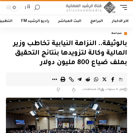
أأ
اخر الاخبار
البرامج
البث المباشر
راديو الرشيد FM
التطبي
سياسة
بالوثيقة.. النزاهة النيابية تخاطب وزير
المالية وكالة لتزويدها بنتائج التحقيق
بملف ضياع 800 مليون دولار
قبل 4 سنوات
24 مشاهدات