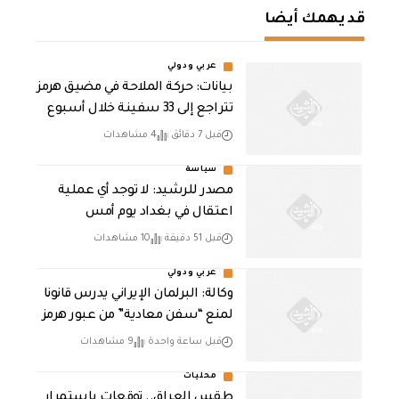
قد يهمك أيضا
عربي ودولي
بيانات: حركة الملاحة في مضيق هرمز
تتراجع إلى 33 سفينة خلال أسبوع
قبل 7 دقائق
4 مشاهدات
سياسة
مصدر للرشيد: لا توجد أي عملية
اعتقال في بغداد يوم أمس
قبل 51 دقيقة
10 مشاهدات
عربي ودولي
وكالة: البرلمان الإيراني يدرس قانونا
لمنع “سفن معادية” من عبور هرمز
قبل ساعة واحدة
9 مشاهدات
محليات
طقس العراق.. توقعات باستمرار