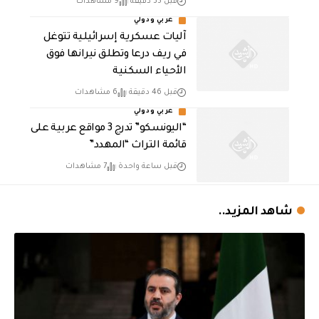
قبل 35 دقيقة
9 مشاهدات
عربي ودولي
آليات عسكرية إسرائيلية تتوغل
في ريف درعا وتطلق نيرانها فوق
الأحياء السكنية
قبل 46 دقيقة
6 مشاهدات
عربي ودولي
“اليونسكو” تدرج 3 مواقع عربية على
قائمة التراث “المهدد”
قبل ساعة واحدة
7 مشاهدات
شاهد المزيد..