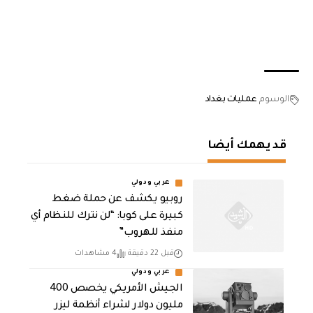
الوسوم
عمليات بغداد
قد يهمك أيضا
عربي ودولي
روبيو يكشف عن حملة ضغط
كبيرة على كوبا: “لن نترك للنظام أي
منفذ للهروب”
قبل 22 دقيقة
4 مشاهدات
عربي ودولي
الجيش الأمريكي يخصص 400
مليون دولار لشراء أنظمة ليزر