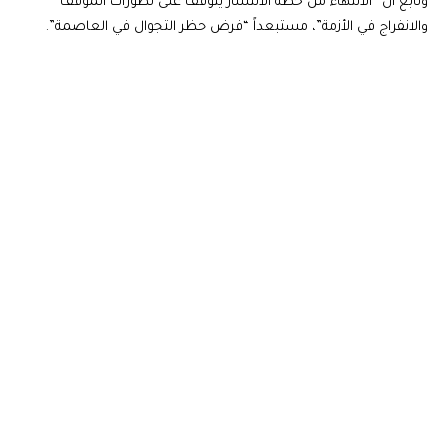
وتابع أن “الانتهاء من خطة الانتشار يتوقف على تطورات الموقف
والانفراج في الأزمة”، مستبعداً “فرض حظر التجوال في العاصمة”.