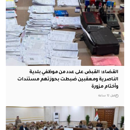
القضاء: القبض على عدد من موظفي بلدية
الناصرية ومعقبين ضبطت بحوزتهم مستندات
وأختام مزورة
قبل 12 ساعة