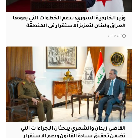
وزير الخارجية السوري: ندعم الخطوات التي يقودها
العراق ولبنان لتعزيز الاستقرار في المنطقة
قبل يومين
القاضي زيدان والشمري يبحثان الإجراءات التي
تضمن تحقيق سيادة القانون ودعم الاستقرار