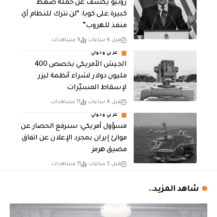
روبيو يكشف عن حملة ضغط
كبيرة على كوبا: “لن نترك للنظام أي
منفذ للهروب”
قبل 4 ساعات
9 مشاهدات
عربي ودولي
الجيش الأمريكي يخصص 400
مليون دولار لشراء أنظمة ليزر
لإسقاط المسيّرات
قبل 4 ساعات
11 مشاهدات
عربي ودولي
مسؤول أمريكي: سنرفع الحصار عن
موانئ إيران بمجرد الإعلان عن اتفاق
مضيق هرمز
قبل 5 ساعات
11 مشاهدات
شاهد المزيد..