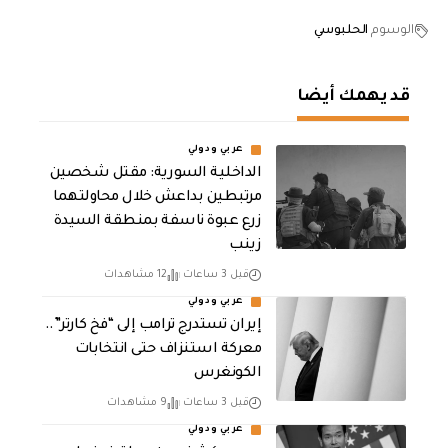
الوسوم
الحلبوسي
قد يهمك أيضا
عربي ودولي
الداخلية السورية: مقتل شخصين
مرتبطين بداعش خلال محاولتهما
زرع عبوة ناسفة بمنطقة السيدة
زينب
قبل 3 ساعات
12 مشاهدات
عربي ودولي
إيران تستدرج ترامب إلى “فخ كارتر”..
معركة استنزاف حتى انتخابات
الكونغرس
قبل 3 ساعات
9 مشاهدات
عربي ودولي