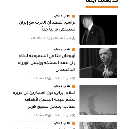
قد يهمك أيضا
عربي ودولي
‏ترامب: أعتقد أن الحرب مع إيران
ستنتهي قريباً جداً
قبل 7 ساعات
9 مشاهدات
عربي ودولي
أردوغان غدًا في السعودية للقاء
ولي عهد المملكة ورئيس الوزراء
الباكستاني
قبل 8 ساعات
13 مشاهدات
عربي ودولي
اعلام إيراني: دوي انفجارين في جزيرة
قشم نتيجة التصدي لأهداف
معادية بمدخل مضيق هرمز
قبل 8 ساعات
15 مشاهدات
عربي ودولي