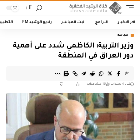
أأ
اخر الاخبار
البرامج
البث المباشر
راديو الرشيد FM
التطبي
سياسة
وزير التربية: الكاظمي شدد على أهمية
دور العراق في المنطقة
قبل 4 سنوات
16 مشاهدات