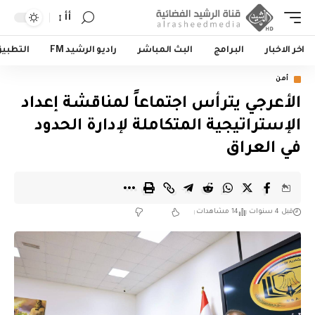
أأ
اخر الاخبار
البرامج
البث المباشر
راديو الرشيد FM
التطبي
أمن
الأعرجي يترأس اجتماعاً لمناقشة إعداد
الإستراتيجية المتكاملة لإدارة الحدود
في العراق
قبل 4 سنوات
14 مشاهدات