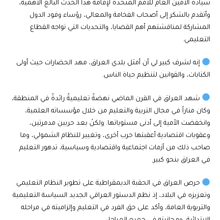
سيادة الأمين العام للأمم المتحدة لإقامة هذا الحدث البالغ الأهمية،
وأتقدم بالشكر إلى أصحاب الفخامة والمعالي، رؤساء وفود الدول
المشاركة لمناقشتهم أهم القضايا، والتحديات التي تواجه القطاع
التعليمي.
إنه لشرف كبير لي أن أمثل بلدي العراق، مهد الحضارات حيث أولى
الكتابات، والقوانين لتنظيم حياة الناس.
شهد العراق في القرن الماضي نهضةً تعليميةً رائدةً في المنطقة،
وكان مناراً في مجال التربية والتعليم من خلال مؤسساته العلمية،
وانخفضت الأمية إلى أدنى مستوياتها. ولكنْ بعد حربين مدمرتين،
وعقوبات اقتصادية أعقبتها حرب أخرى، وتغيير للنظام الشمولي، وما
صاحب ذلك من أزمات اجتماعية واقتصادية وسياسية، تدهور التعليم
في العراق بنحو كبير.
حرص العراق في الحقبة الديمقراطية على تطوير النظام التعليمي
وتعزيزه في البلاد، إذ نظم الدستور العراقي الجديد السياسة التعليمية
والتربوية العامة، وأكد على حق الفرد في التعليم وإلزاميته في مراحله