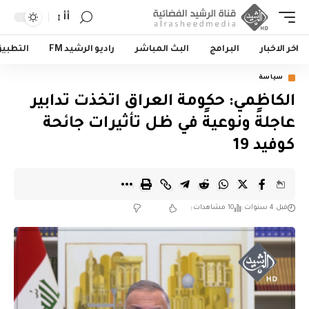
أأ
اخر الاخبار
البرامج
البث المباشر
راديو الرشيد FM
التطبي
سياسة
الكاظمي: حكومة العراق اتخذت تدابير
عاجلةً ونوعيةً في ظل تأثيرات جائحة
كوفيد 19
قبل 4 سنوات
10 مشاهدات