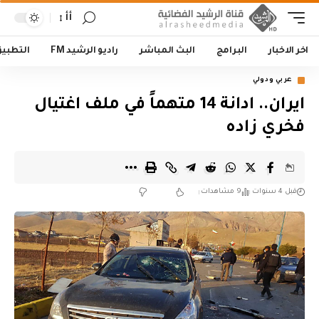
أأ
اخر الاخبار
البرامج
البث المباشر
راديو الرشيد FM
التطبي
عربي ودولي
ايران.. ادانة 14 متهماً في ملف اغتيال
فخري زاده
قبل 4 سنوات
9 مشاهدات