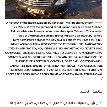
A handout photo made available by Iran state TV (IRIB) on November
27, 2020, shows the damaged car of Iranian nuclear scientist Mohsen
Fakhrizadeh after it was attacked near the capital Tehran. - The scientist
died at the hospital from his injuries following an attack by "armed
terrorists", Iran's defence ministry said in a statement. (Photo by - / IRIB
NEWS AGENCY / AFP) / RESTRICTED TO EDITORIAL USE - MANDATORY
CREDIT - AFP PHOTO / HO / IRIB NEWS" NO MARKETING NO ADVERTISING
CAMPAIGNS - DISTRIBUTED AS A SERVICE TO CLIENTS FROM ALTERNATIVE
SOURCES, AFP IS NOT RESPONSIBLE FOR ANY DIGITAL ALTERATIONS TO
THE PICTURE'S EDITORIAL CONTENT, DATE AND LOCATION WHICH
CANNOT BE INDEPENDENTLY VERIFIED - NO RESALE - NO ACCESS ISRAEL
MEDIA/PERSIAN LANGUAGE TV STATIONS/ OUTSIDE IRAN/ STRICTLY NI
ACCESS BBC PERSIAN/ VOA PERSIAN/ MANOTO-1 TV/ IRAN INTERNATIONAL
/
متابعة – الرشيد
أعلن رئيس النيابة العامة في طهران علي صالحي، صدور أحكام إدانة