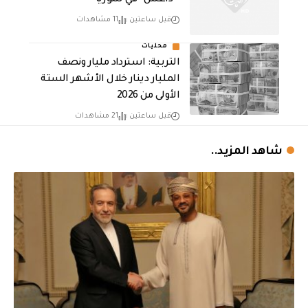
” داعش” في سوريا
قبل ساعتين
11 مشاهدات
محليات
التربية: استرداد مليار ونصف
المليار دينار خلال الأشهر الستة
الأولى من 2026
قبل ساعتين
21 مشاهدات
شاهد المزيد..