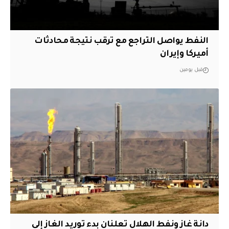
النفط يواصل التراجع مع ترقب نتيجة محادثات
أميركا وإيران
قبل يومين
دانة غاز ونفط الهلال تعلنان بدء توريد الغاز إلى