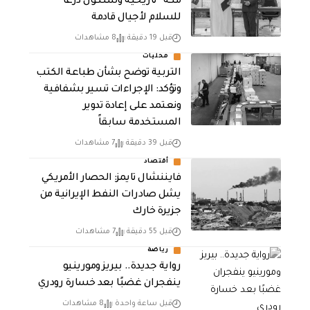
مكة” تاريخية وستكون درعا
للسلام لأجيال قادمة
قبل 19 دقيقة
8 مشاهدات
محليات
التربية توضح بشأن طباعة الكتب
وتؤكد: الإجراءات تسير بشفافية
ونعتمد على إعادة تدوير
المستخدمة سابقاً
قبل 39 دقيقة
7 مشاهدات
أقتصاد
فايننشال تايمز: الحصار الأمريكي
يشل صادرات النفط الإيرانية من
جزيرة خارك
قبل 55 دقيقة
7 مشاهدات
رياضة
رواية جديدة.. بيريز ومورينيو
ينفجران غضبًا بعد خسارة رودري
قبل ساعة واحدة
8 مشاهدات