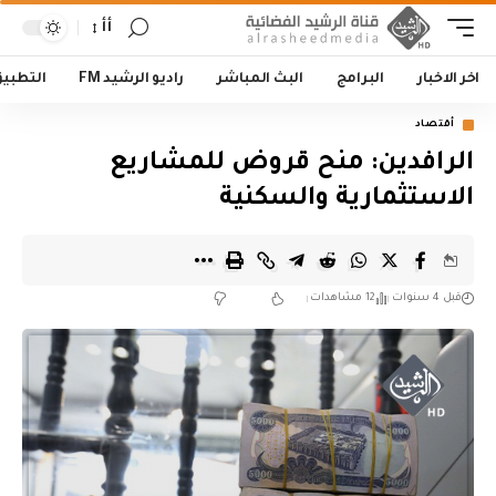
أأ
اخر الاخبار
البرامج
البث المباشر
راديو الرشيد FM
التطبي
أقتصاد
الرافدين: منح قروض للمشاريع
الاستثمارية والسكنية
قبل 4 سنوات
12 مشاهدات