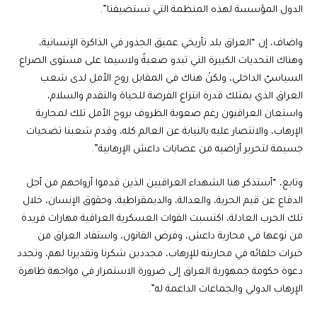
الدول المؤسسة لهذه المنظمة التي تستضيفنا”.
واضاف، إن “العراق بلد تأريخي عميق الجذور في الذاكرة الإنسانية،
وهناك التحديات الكبيرة التي تبدو صعبةً ولاسيما على مستوى الصراع
السياسيّ الداخلي، ولكنْ هناك في المقابل روح الأمل لدى شعب
العراق الذي يمتلك قدرة انتزاع الفرصة للحياة والتقدم والسلام،
واستعان العراقيون رغم صعوبة الظروف بروح الأمل تلك لمحاربة
الإرهاب، والانتصار عليه بالنيابة عن العالم كله، وقدم شعبنا تضحيات
جسيمة لتحرير أراضيه من عصابات داعش الإرهابية”.
وتابع، “أستذكر هنا الشهداء العراقيين الذين قدموا أرواحهم من أجل
الدفاع عن قيم الحرية، والعدالة، والديمقراطية، وحقوق الإنسان، خلال
تلك الحرب العادلة، اكتسبت القوات العسكرية العراقية مهارات فريدة
من نوعها في محاربة داعش، وفرض القانون، واستفاد العراق من
خبرات حلفائه في محاربته للإرهاب، مجددين شكرنا وتقديرنا لهم، ونجدد
دعوة حكومة جمهورية العراق إلى ضرورة الاستمرار في مواجهة ظاهرة
الإرهاب الدولي والجماعات الداعمة له”.