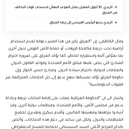
الزيدي: 30 أيلول المقبل يمثل الموعد النهائي لانسحاب قوات التحالف
من العراق
الزيدي يدعو الرئيس الفرنسي إلى زيارة العراق
وقال الكاظمي، إن “العراق يكرر من هذا المنبر دعواته لعدم استخدام
أراضيه تحت ذريعة مكافحة الإرهاب، أو حماية الأمن القومي لدول أخرى؛
بما يعرّض أمنه واستقراره للخطر، كما يؤكد العراق على ضرورة احترام
المبادئ التي ينص عليها ميثاق الأمم المتحدة وقواعد القانون الدولي
والعلاقات الدولية، باحترام سيادة الدول، ومبادئ حسن الجوار. وإن
حكومة العراق تؤكد تمسكها بنهج يدعو إلى حل الخلافات المتراكمة عبر
القنوات الدبلوماسية”.
واشار، الى ان “الحكومة العراقية عملت على إقامة انتخابات نزيهة وعادلة
بدعم من مجلس الأمن، والأمم المتحدة، ومنظمات دولية أخرى، وقد
أشادوا بنزاهتها ومهنيتها العاليين، وأقدم شكري وتقديري لجميع
المنظمات والدول، ولكل من ساعد في دعم هذه الانتخابات، وأخص
بالذكر المرجع الأعلى السيد السيستاني لحمايته للمسار الديمقراطي