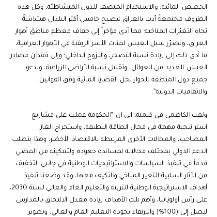
الحصص المائية، والاستخدام المنصف للدول المتشاطئة، وكل هذه
الظروف مجتمعةً أدت بالعراق ليصبح خامس أكثر البلدان هشاشةً
تجاه التغيّرات المناخية؛ مما أدى مؤخراً إلى جفاف معظم مناطق أهوار
العراق، وتضـرّر سبل العيش لمئات الأسر الريفية في الأهوار العراقية،
ما أدى ذلك إلى زيادة نسبة التصحر، والنزوح الداخلي؛ وإلى فقدان مصادر
العيش للعديد من العوائل، وتقليل نسبة الأراضي الزراعية، وندعو
جميع دول المنطقة للحوار لحل القضايا المائية وفق القوانين
والاتفاقيات الدولية”.
ولفت الكاظمي في كلمته، الى ان “الحكومة عملت على مشاريع
استراتيجية مهمة في مجال الطاقة النظيفة، واستخراج الغاز
المصاحب، والمجالات الأخرى المرتبطة بالاقتصاد الأخضر، وهذا يتطلب
الدعم الدولي بمختلف مجالاته لمساندة جهوده ولتمكينه من المضـي
قدماً في تنفيذ السياسات والاستراتيجيات الوطنية في جانبي التخفيف
من الآثار السلبية للتغير المناخي والتكيف معها، وقد وضعنا تنفيذ
أهداف الاستراتيجية الوطنية للتربية والتعليم العام والعالي لسنة 2030،
على رأس أولوياتنا، وأهم تلك الأهداف زيادة معدل الالتحاق بالمدارس
ليصل إلى (100%) والارتقاء بجودة التعليم العام والعالي، وتطوير