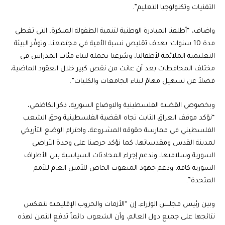
التقنيات وتكنولوجيا التعليم”.
واضاف، “أطلقنا المبادرة الوطنية لتنمية الطفولة المبكرة، التي تغطي
مدة 10 سنوات؛ بهدف تقليص نسبة الأمية في مجتمعنا، وتوفّر البيئة
التعليمية الملائمة لأطفالنا، وشرعنا بحملة لبناء مئات المدراس في
مختلف المحافظات بعد أن عانت من نقص كبير خلال العقود الماضية،
فضلاً عن تسهيل مهامّ لبناء الجامعات والكليات”.
وبخصوص القضية الفلسطينية والاوضاع السورية، ذكر الكاظمي،
“نؤكد موقف العراق الثابت تجاه القضية الفلسطينية وحق الشعب
الفلسطيني في ممارسة حقوقه المشـروعة، واحترام الوضع التأريخي
لمدينة القدس ومقدساتها، كما نؤكد حرصنا على وحدة الأراضي
السورية وسلامتها، وندعم إجراء المحادثات السياسية بين الأطراف
السورية كافة، ودعم جهود المبعوث الخاص للأمين العام للأمم
المتحدة”.
وبين رئيس مجلس الوزراء، إن “الأزمات والحروب الإقليمية تنعكس
نتائجها على جميع دول العالم، وأن الشعوب دائماً تدفع الثمن لهذه