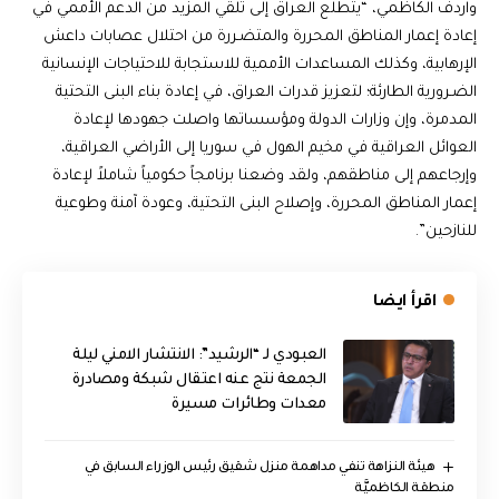
واردف الكاظمي، “يتطلع العراق إلى تلقي المزيد من الدعم الأممي في
إعادة إعمار المناطق المحررة والمتضـررة من احتلال عصابات داعش
الإرهابية، وكذلك المساعدات الأممية للاستجابة للاحتياجات الإنسانية
الضـرورية الطارئة؛ لتعزيز قدرات العراق، في إعادة بناء البنى التحتية
المدمرة، وإن وزارات الدولة ومؤسساتها واصلت جهودها لإعادة
العوائل العراقية في مخيم الهول في سوريا إلى الأراضي العراقية،
وإرجاعهم إلى مناطقهم، ولقد وضعنا برنامجاً حكومياً شاملاً لإعادة
إعمار المناطق المحررة، وإصلاح البنى التحتية، وعودة آمنة وطوعية
للنازحين”.
اقرأ ايضا
العبودي لـ “الرشيد”: الانتشار الامني ليلة
الجمعة نتج عنه اعتقال شبكة ومصادرة
معدات وطائرات مسيرة
هيئة النزاهة تنفي مداهمة منزل شقيق رئيس الوزراء السابق في
منطقة الكاظميَّة