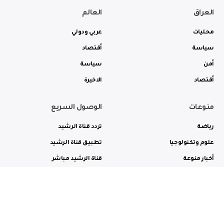
العراق
العالم
محليات
عربي ودولي
سياسة
أقتصاد
أمن
سياسة
أقتصاد
الاخيرة
منوعات
الوصول السريع
رياضة
تردد قناة الرشيد
علوم وتكنولوجيا
تطبيق قناة الرشيد
أخبار منوعة
قناة الرشيد مباشر
ثقافة وفن
راديو الرشيد مباشر
من نحن
الترددات
الاعلانات
الاتصال بنا