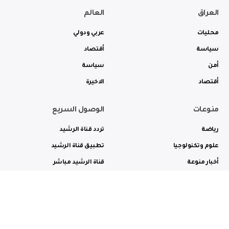
العراق
العالم
محليات
عربي ودولي
سياسة
أقتصاد
أمن
سياسة
أقتصاد
الاخيرة
منوعات
الوصول السريع
رياضة
تردد قناة الرشيد
علوم وتكنولوجيا
تطبيق قناة الرشيد
أخبار منوعة
قناة الرشيد مباشر
ثقافة وفن
راديو الرشيد مباشر
من نحن
الترددات
الاعلانات
الاتصال بنا