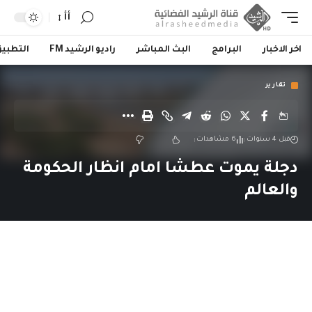
أأ
اخر الاخبار
البرامج
البث المباشر
راديو الرشيد FM
التطبي
تقارير
قبل 4 سنوات
6 مشاهدات
دجلة يموت عطشا امام انظار الحكومة
والعالم