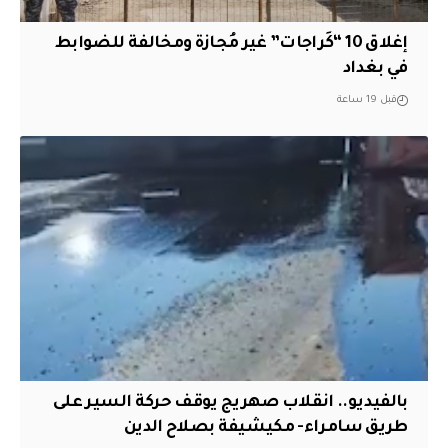
إغلاق 10 “كَراجات” غير مُجازة ومخالفة للضوابط
في بغداد
قبل 19 ساعة
بالفيديو.. انقلاب صهريج يوقف حركة السير على
طريق سامراء- مكيشيفة بصلاح الدين