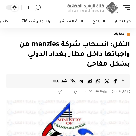
أأ
اخر الاخبار
البرامج
البث المباشر
راديو الرشيد FM
التطبي
محليات
النقل: انسحاب شركة menzies من
واجباتها داخل مطار بغداد الدولي
بشكل مفاجئ
قبل 4 سنوات
14 مشاهدات