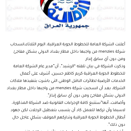
أعلنت الشركة العامة للخطوط الجوية العراقية، اليوم الثلاثاء،انسحاب
شركة menzies من واجبها داخل مطار بغداد الدولي بشكلٍ مفاجئ
ومن دون أي سابق إنذار.
وذكرت الشركة في بيان تلقته “الرشيد”، أن”مدير عام الشركة العامة
للخطوط الجوية العراقية كريم كاظم حسين، أشرف على أعمال
الخدمات الأرضية لطائرات الناقل الوطني التي باشرت بتنفيذها ملاكات
الشركة، بعد أن انسحبت شركة menzies من واجبها داخل مطار بغداد
الدولي بشكلٍ مفاجئ ومن دون أي سابق إنذار”.
وأضافت، أنها”ستتبع كافة الإجراءات القانونية ضد الشركة المذكورة،
لاسيما وأن تركها للعمل كاد أن يتسبب بتعطيل الرحلات لكن جهود
أبطال الخطوط الجوية العراقية وتداركهم الموقف بشكلٍ عاجل حال
دون ذلك”.