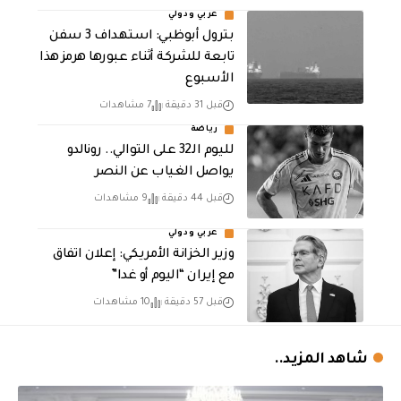
عربي ودولي
بترول أبوظبي: استهداف 3 سفن
تابعة للشركة أثناء عبورها هرمز هذا
الأسبوع
قبل 31 دقيقة
7 مشاهدات
رياضة
لليوم الـ32 على التوالي.. رونالدو
يواصل الغياب عن النصر
قبل 44 دقيقة
9 مشاهدات
عربي ودولي
وزير الخزانة الأمريكي: إعلان اتفاق
مع إيران “اليوم أو غدا”
قبل 57 دقيقة
10 مشاهدات
شاهد المزيد..