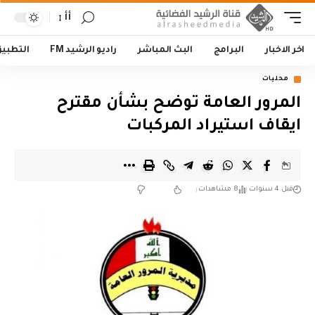
أأ
اخر الاخبار
البرامج
البث المباشر
راديو الرشيد FM
التطبي
محليات
المرور العامة توضح بشأن مقترح
ايقاف استيراد المركبات
قبل 4 سنوات
8 مشاهدات