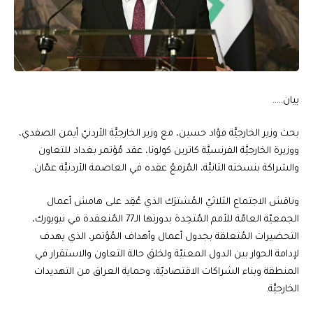
بيان…..
بحث وزير الخارجيَّة فؤاد حسين، مع وزير الخارجيَّة الأردنيّ أيمن الصفدي،
ووزيرة الخارجيَّة الفرنسيَّة كاترين كولونا، عقد مُؤتمر بغداد للتعاون
والشراكة بنسخته الثانيَّة، المُزمعُ عقده في العاصمة الأردنيَّة عمّان.
وناقش الاجتماع الثلاثيّ المُشترَك الذي عُقِد على هامش أعمال
الجمعيّة العامّة للأمم المُتحِدة بدورتها الـ77 المُنعقدة في نيويورك،
التحضيرات المُتعلقة بجدول أعمال وأهداف المُؤتمر، الذي يهدف
لإدامة الحوار بين الدول المعنيّة ولخلق حالة التعاون والاستقرار في
المنطقة وبناء الشراكات الاقتصاديّة، وحماية العراق من التهديدات
الخارجيَّة.