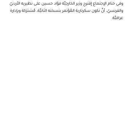
وفي ختام الإجتماع إقترح وزير الخارجيَّة فؤاد حسين على نظيريه الأردنيّ
والفرنسيّ، أنَّ تكون سكرتارية المُؤتمر بنسخته الثانيَّة، مُشترَكة وبإدارة
عراقيَّة.