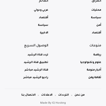
العراق
العالم
محليات
عربي ودولي
سياسة
أقتصاد
أمن
سياسة
أقتصاد
الاخيرة
منوعات
الوصول السريع
رياضة
تردد قناة الرشيد
علوم وتكنولوجيا
تطبيق قناة الرشيد
أخبار منوعة
قناة الرشيد مباشر
ثقافة وفن
راديو الرشيد مباشر
من نحن
الترددات
الاعلانات
الاتصال بنا
Made By
IQ Hosting