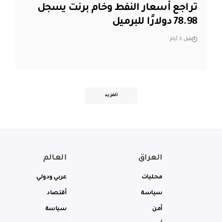
تراجع أسعار النفط وخام برنت يسجل
78.98 دولارًا للبرميل
قبل 3 أيام
المزيد
العراق
العالم
محليات
عربي ودولي
سياسة
أقتصاد
أمن
سياسة