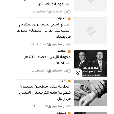
السعودية وباكستان
قبل 9 دقائق
4 مشاهدات
محليات
الدفاع المدني يخمد حريق صهريج
انقلب على طريق الشعلة السريع
في بغداد
قبل ساعتين
22 مشاهدات
الثامنة
حكومة الزيدي.. حصاد الأشهر
الساخنة!
قبل ساعتين
12 مشاهدات
أمن
الاطاحة بثلاثة متهمين وضبط 5
كغم من مادة الكريستال المخدرة ​
في أربيل
قبل ساعتين
10 مشاهدات
محليات