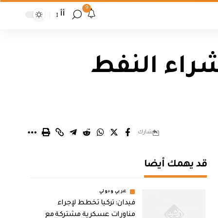
9
أأ
راء النفط
شارك
قد يهمك أيضا
عربي ودولي
فيدان: تركيا تخطط لإجراء
مناورات عسكرية مشتركة مع