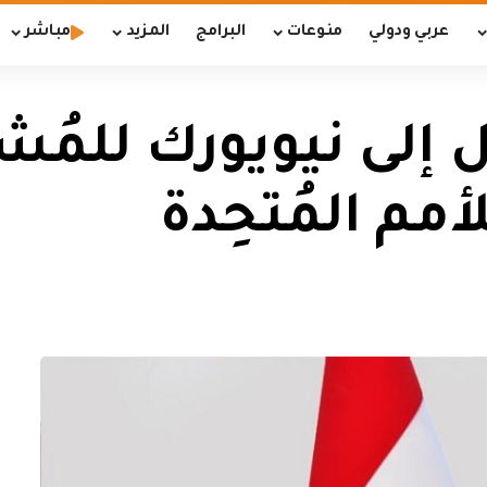
عربي ودولي
منوعات
البرامج
المزيد
مباشر
صِل إلى نيويورك للمُ
لأمم المُتحِدة