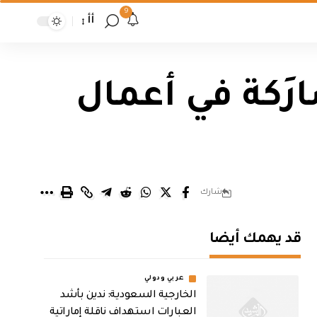
9
أأ
شارَكة في أعمال
شارك
قد يهمك أيضا
عربي ودولي
‏الخارجية السعودية: ندين بأشد
العبارات استهداف ناقلة إماراتية