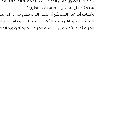
نيويورك؛ لحُضُور أعمال الدورة الـ 77
ستـُعقـَد على هامش الاجتماعات المقررة”.
وأضاف أنه “من المُتوقـَّع أن يلتقي الوزير بعددٍ من وزراء ا
الثنائيّة، وتعزيزها، وحشد الجُهُود لاستمرار وقوفهم إلى جانب
العراقـيَّة، والتأكيد على سياسة العراق الخارجيَّة ودوره ال