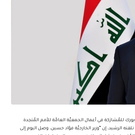
يورك للمُشارَكة في أعمال الجمعيَّة العامّة للأمم المُتحِدة.
قته الرشيد، إن “وزير الخارجيَّة فؤاد حسين، وصل اليوم إلى