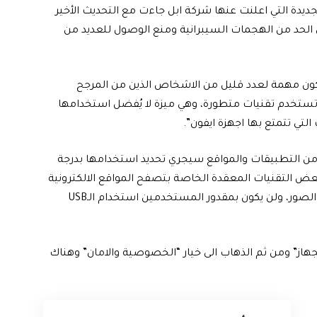
الجديدة التي اعلنت عنها شركة ابل جاءت مع التحديث الأخير
تسهم في الحد من الهجمات السيبرانية ومنع الوصول للعديد من
ون مهمة لعدد قليل من الاشخاص الذين من المرجح
تستخدم تقنيات متطورة، وهي ميزة لا يُفضل استخدامها
التي تتمتع بها اجهزة ايفون”.
ر من التطبيقات والمواقع سيجري تحديد استخدامها بدرجة
ض التقنيات المعقدة الخاصة بتصفح المواقع الالكترونية
مما يؤدي الى بطء تصفح بعضها او عدم عرض الخطوط والصور، ولن يكون بمقدور المستخدمين استخدام الـUSB
لجهاز” ومن ثم الذهاب الى خيار “الخصوصية والامان” وهناك