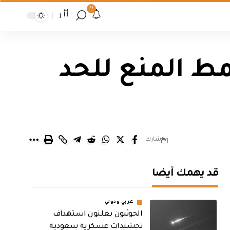
9
أأ
مط المنع للحد
شارك
قد يهمك أيضا
عربي ودولي
الحوثيون يعلنون استهداف
تحشيدات عسكرية سعودية