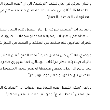
واشار المركز، في بيان تلقته “الرشيد”، الى ان “هذه الميزة 
لانظمتها iOS 16 والتي تضيف طبقة امان جديدة 
المعلومات الخاصة بالجهاز”.
واضاف، انه “بحسب شركة ابل فان تفعيل هذه الميزة ستك
استهدافهم بتهديدات رقمية معقدة او هجمات الكترونية 
للافراد العاديين لانه ستحد من استخدام العديد من الميزات 
واوضح، انه “في حال تفعيل ميزة “ نمط المنع ” فان الكثي
عالية، حيث يتم حظر مرفقات الرسائل، كما سيجري حظر بع
للاتصال باي ملحق او جهاز كومبيوتر اخر”.
وتابع، “يمكن تفعيل هذه الميزة عبر الذهاب الى “اعدادات ا
يتم تفعيل “ نمط المنع” ومن ثم اعادة تشغيل الجهاز”.